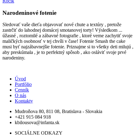
Rôčík
Narodeninové fotenie
Sledovať vaše dieťa objavovať nové chute a textúry , pretože
zastrčiť do lahodnej domácej smotanovej torty! Výsledkom ...
úžasné , roztomilé a zábavné fotografie , ktoré verne zachytiť svoje
maličkých osobnosť v tej chvíli v čase! Fotenie Smash the cake
musi byť najzábavnejšie fotenie. Priznajme si to všetky deti milujú ,
aby preskúmala , je to perfektný spôsob , ako osláviť svoje prvé
narodeniny.
Úvod
Portfólio
Cenník
O nás
Kontakty
Mudroňova 80, 811 08, Bratislava - Slovakia
+421 915 084 918
kbilousova@infanta.sk
SOCIÁLNE ODKAZY